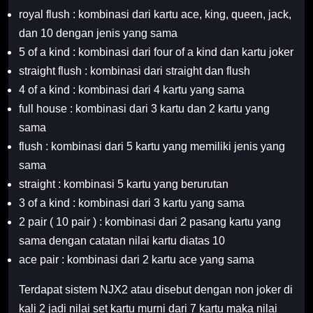
royal flush : kombinasi dari kartu ace, king, queen, jack,
dan 10 dengan jenis yang sama
5 of a kind : kombinasi dari four of a kind dan kartu joker
straight flush : kombinasi dari straight dan flush
4 of a kind : kombinasi dari 4 kartu yang sama
full house : kombinasi dari 3 kartu dan 2 kartu yang
sama
flush : kombinasi dari 5 kartu yang memiliki jenis yang
sama
straight : kombinasi 5 kartu yang berurutan
3 of a kind : kombinasi dari 3 kartu yang sama
2 pair ( 10 pair ) : kombinasi dari 2 pasang kartu yang
sama dengan catatan nilai kartu diatas 10
ace pair : kombinasi dari 2 kartu ace yang sama
Terdapat sistem NJX2 atau disebut dengan non joker di
kali 2 jadi nilai set kartu murni dari 7 kartu maka nilai