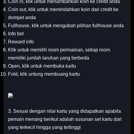
Coin in, klik untuk menambahkan koin ke credit anda
Coin out, klik untuk memindahkan koin dari credit ke
dompet anda
Fullhouse, klik untuk mengubah pilihan fullhouse anda
Info bet
Reward info
Klik untuk memilih room permainan, setiap room
memiliki jumlah taruhan yang berbeda
Open, klik untuk membuka kartu
Fold, klik untung membuang kartu
3. Sesuai dengan nilai kartu yang didapatkan apabila
pemain menang berikut adalah susunan set kartu dari
yang terkecil hingga yang tertinggi