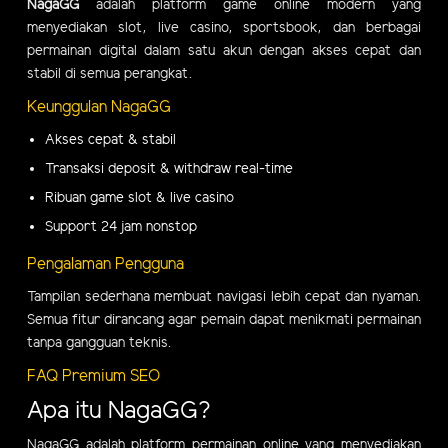
NagaGG
adalah platform game online modern yang
menyediakan slot, live casino, sportsbook, dan berbagai
permainan digital dalam satu akun dengan akses cepat dan
stabil di semua perangkat.
Keunggulan NagaGG
Akses cepat & stabil
Transaksi deposit & withdraw real-time
Ribuan game slot & live casino
Support 24 jam nonstop
Pengalaman Pengguna
Tampilan sederhana membuat navigasi lebih cepat dan nyaman.
Semua fitur dirancang agar pemain dapat menikmati permainan
tanpa gangguan teknis.
FAQ Premium SEO
Apa itu NagaGG?
NagaGG adalah platform permainan online yang menyediakan