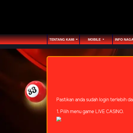
TENTANG KAMI
MOBILE
INFO NAG
Pastikan anda sudah login terlebih d
1. Pilih menu game LIVE CASINO.