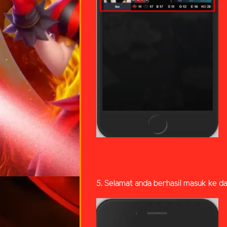
5. Selamat anda berhasil masuk ke d