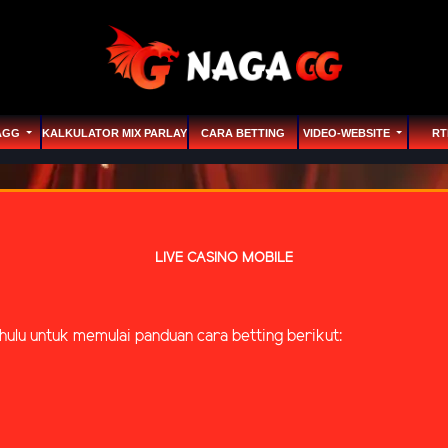
AGG
KALKULATOR MIX PARLAY
CARA BETTING
VIDEO-WEBSITE
RT
LIVE CASINO MOBILE
ahulu untuk memulai panduan cara betting berikut: