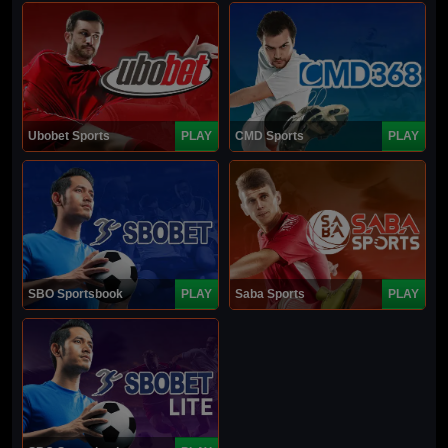
Ubobet Sports
PLAY
CMD Sports
PLAY
SBO Sportsbook
PLAY
Saba Sports
PLAY