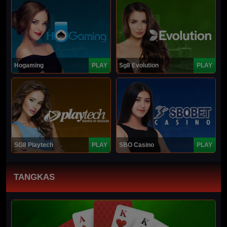
Hogaming
PLAY
Sg8 Evolution
PLAY
SG8 Playtech
PLAY
SBO Casino
PLAY
TANGKAS