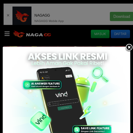
×
NAGAGG
Download
NAGAGG Mobile App
MASUK
DAFTAR
NUS REFFERAL HINGGA 17,8% serta CASHBACK mencapai 5 % 
Info :
SLOT
IDNLIVE
E-LOTTERY
IDNRNG
IDNRAFFLE