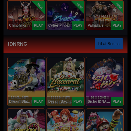
NEW
NEW
NEW
Chinchirorin
PLAY
Cyber Pinball
PLAY
Valhalla's Dice
PLAY
IDNRNG
Lihat Semua
Dream Blackjack
PLAY
Dream Baccarat
PLAY
Sicbo IDNArcade
PLAY