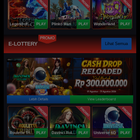
PROMO
PROMO
PROMO
Legend of Dragon
PLAY
Plinko Man
PLAY
Wonderland
PLAY
PROMO
E-LOTTERY
Lihat Semua
Lebih Details
View Leaderboard
PROMO
PROMO
PROMO
Roulette Trinity
PLAY
Davinci Roller
PLAY
Universe 6D
PLAY